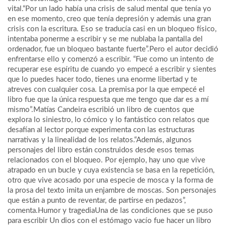
vital.“Por un lado había una crisis de salud mental que tenía yo
en ese momento, creo que tenía depresión y además una gran
crisis con la escritura. Eso se traducía casi en un bloqueo físico,
intentaba ponerme a escribir y se me nublaba la pantalla del
ordenador, fue un bloqueo bastante fuerte”.Pero el autor decidió
enfrentarse ello y comenzó a escribir. “Fue como un intento de
recuperar ese espíritu de cuando yo empecé a escribir y sientes
que lo puedes hacer todo, tienes una enorme libertad y te
atreves con cualquier cosa. La premisa por la que empecé el
libro fue que la única respuesta que me tengo que dar es a mí
mismo”.Matías Candeira escribió un libro de cuentos que
explora lo siniestro, lo cómico y lo fantástico con relatos que
desafían al lector porque experimenta con las estructuras
narrativas y la linealidad de los relatos.“Además, algunos
personajes del libro están construidos desde esos temas
relacionados con el bloqueo. Por ejemplo, hay uno que vive
atrapado en un bucle y cuya existencia se basa en la repetición,
otro que vive acosado por una especie de mosca y la forma de
la prosa del texto imita un enjambre de moscas. Son personajes
que están a punto de reventar, de partirse en pedazos”,
comenta.Humor y tragediaUna de las condiciones que se puso
para escribir Un dios con el estómago vacío fue hacer un libro