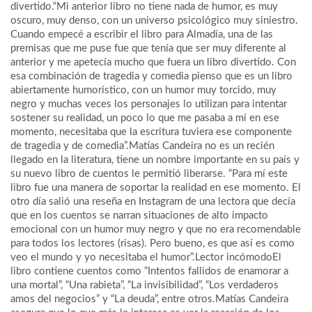
divertido.“Mi anterior libro no tiene nada de humor, es muy
oscuro, muy denso, con un universo psicológico muy siniestro.
Cuando empecé a escribir el libro para Almadía, una de las
premisas que me puse fue que tenía que ser muy diferente al
anterior y me apetecía mucho que fuera un libro divertido. Con
esa combinación de tragedia y comedia pienso que es un libro
abiertamente humorístico, con un humor muy torcido, muy
negro y muchas veces los personajes lo utilizan para intentar
sostener su realidad, un poco lo que me pasaba a mí en ese
momento, necesitaba que la escritura tuviera ese componente
de tragedia y de comedia”.Matías Candeira no es un recién
llegado en la literatura, tiene un nombre importante en su país y
su nuevo libro de cuentos le permitió liberarse. “Para mí este
libro fue una manera de soportar la realidad en ese momento. El
otro día salió una reseña en Instagram de una lectora que decía
que en los cuentos se narran situaciones de alto impacto
emocional con un humor muy negro y que no era recomendable
para todos los lectores (risas). Pero bueno, es que así es como
veo el mundo y yo necesitaba el humor”.Lector incómodoEl
libro contiene cuentos como “Intentos fallidos de enamorar a
una mortal”, “Una rabieta”, “La invisibilidad”, “Los verdaderos
amos del negocios” y “La deuda”, entre otros.Matías Candeira