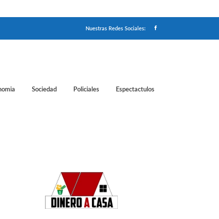
Nuestras Redes Sociales:
nomia
Sociedad
Policiales
Espectactulos
óstico del clima para los siguientes días