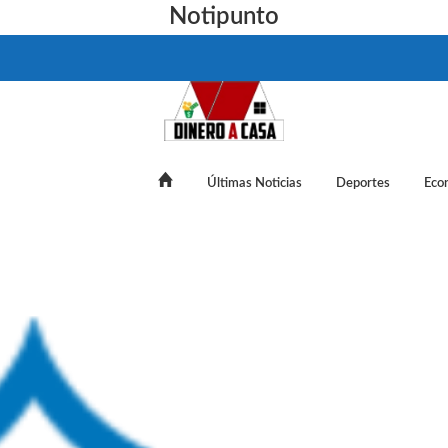
Notipunto
Últimas Noticias
Deportes
Eco
trullan en bicicletas eléctricas