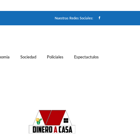
Nuestras Redes Sociales:
nomia
Sociedad
Policiales
Espectactulos
 Serrat, Sabina, Tini, Abel Pintos y La Sole