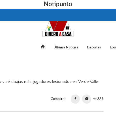
Notipunto
Últimas Noticias
Deportes
Eco
: Milito pierde a Chicharito y seis bajas más; jugadores lesionado
Compartir
221