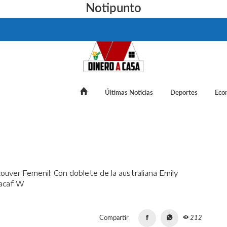
Notipunto
Últimas Noticias
Deportes
Eco
r Femenil: Con doblete de la australiana Emily Gielnik, Rayada
Compartir
212