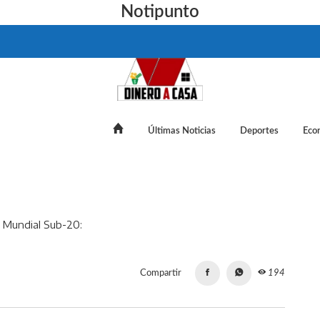
Notipunto
Últimas Noticias
Deportes
Eco
ina desconocen al Tri en Mundial Sub-20: "No vimos nada de Mé
Compartir
194