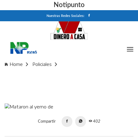
Notipunto
Nuestras Redes Sociales:
Home
Policiales
Mataron al yerno de "Guille" Cantero, el líder de la banda
narco Los Monos: le dispararon 16 veces cuando volvía de
ver a Rosario Central
Compartir
402