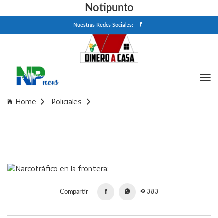
Notipunto
Nuestras Redes Sociales:
Home
Policiales
Narcotráfico en la frontera: "Conejo", "Oreja", una mujer
colgando de una viga, ambulancias con droga y un juez
preso
Compartir
383