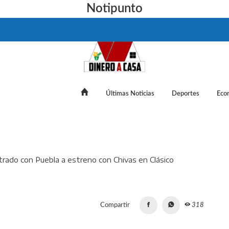
Notipunto
Últimas Noticias
Deportes
Eco
spinoza? De fichaje frustrado con Puebla a estreno con Chivas e
Compartir
318