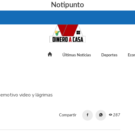
Notipunto
Últimas Noticias
Deportes
Eco
despide del América, con emotivo video y lágrimas
Compartir
287