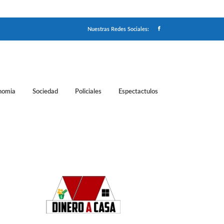
Nuestras Redes Sociales:
nomia
Sociedad
Policiales
Espectactulos
alazar las rojiblancas cortan la mala racha