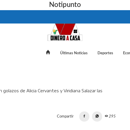
Notipunto
Últimas Noticias
Deportes
Eco
 Femenil vs Chivas: Con golazos de Alicia Cervantes y Viridiana S
Compartir
295