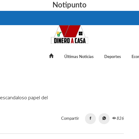
Notipunto
Últimas Noticias
Deportes
Eco
alsos allanamientos y el escandaloso papel del "Americano" para 
Compartir
826