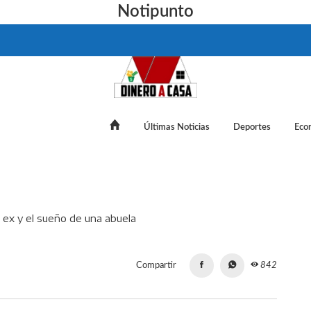
Notipunto
Últimas Noticias
Deportes
Eco
uñaladas, la traición de la ex y el sueño de una abuela
Compartir
842