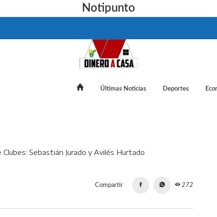
Notipunto
Últimas Noticias
Deportes
Eco
s fichajes del Mundial de Clubes: Sebastián Jurado y Avilés Hur
Compartir
272