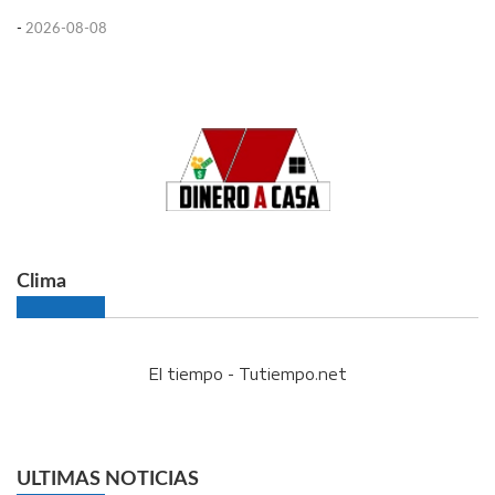
-
2026-08-08
Clima
El tiempo - Tutiempo.net
ULTIMAS NOTICIAS