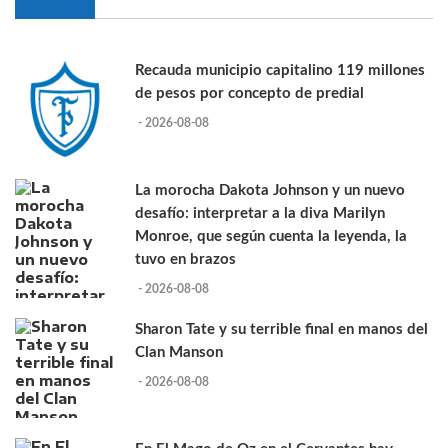
Recauda municipio capitalino 119 millones
de pesos por concepto de predial
- 2026-08-08
La morocha Dakota Johnson y un nuevo
desafío: interpretar a la diva Marilyn
Monroe, que según cuenta la leyenda, la
tuvo en brazos
- 2026-08-08
Sharon Tate y su terrible final en manos del
Clan Manson
- 2026-08-08