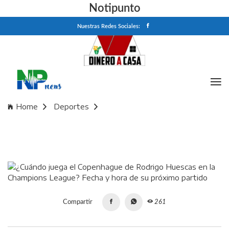
Notipunto
Nuestras Redes Sociales:
Home
Deportes
¿Cuándo juega el Copenhague de Rodrigo Huescas en la
Champions League? Fecha y hora de su próximo partido
Compartir
261