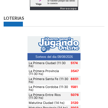
Horoscopo
LOTERIAS