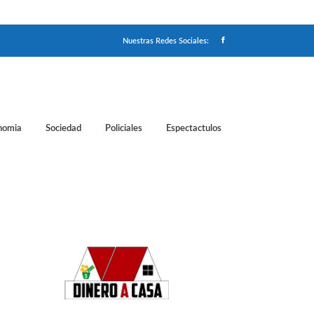
Nuestras Redes Sociales:
nomia
Sociedad
Policiales
Espectactulos
 Serrat, Sabina, Tini, Abel Pintos y La Sole