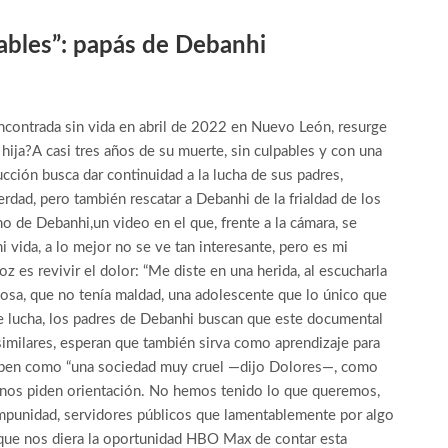
ables”: papás de Debanhi
ncontrada sin vida en abril de 2022 en Nuevo León, resurge
ija?A casi tres años de su muerte, sin culpables y con una
cción busca dar continuidad a la lucha de sus padres,
rdad, pero también rescatar a Debanhi de la frialdad de los
 de Debanhi,un video en el que, frente a la cámara, se
 vida, a lo mejor no se ve tan interesante, pero es mi
z es revivir el dolor: “Me diste en una herida, al escucharla
osa, que no tenía maldad, una adolescente que lo único que
de lucha, los padres de Debanhi buscan que este documental
 similares, esperan que también sirva como aprendizaje para
riben como “una sociedad muy cruel —dijo Dolores—, como
 nos piden orientación. No hemos tenido lo que queremos,
impunidad, servidores públicos que lamentablemente por algo
que nos diera la oportunidad HBO Max de contar esta