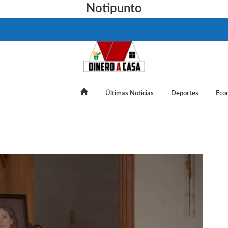
Notipunto
Últimas Noticias
Deportes
Eco
“Aún no hay culpables”: papás de Debanhi