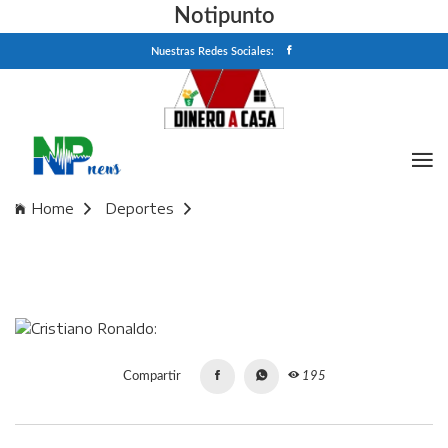
Notipunto
Nuestras Redes Sociales:
Home
Deportes
Cristiano Ronaldo: "Me dicen que para qué quiero marcar
1.000 goles"
Compartir
195