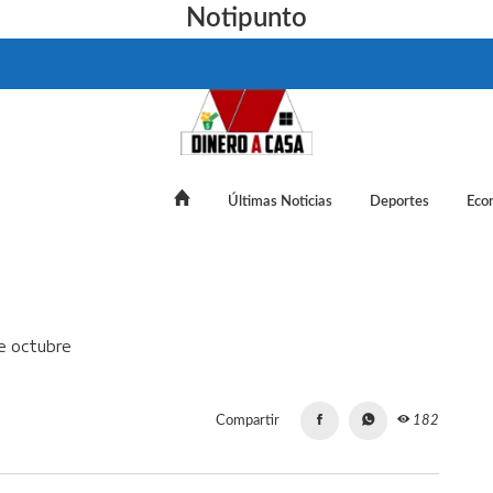
Notipunto
Últimas Noticias
Deportes
Eco
cotiza este domingo 12 de octubre
Compartir
182