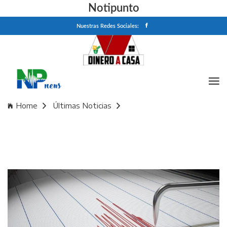
Notipunto
Nuestras Redes Sociales:
Home
Últimas Noticias
Temblor HOY en México: SSN registró un sismo de
magnitud 4.0 en Petatlán, Guerrero | 12 de noviembre EN
VIVO