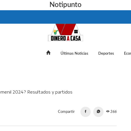
Notipunto
Últimas Noticias
Deportes
Eco
emifinales de Liga MX Femenil 2024? Resultados y partidos
Compartir
366