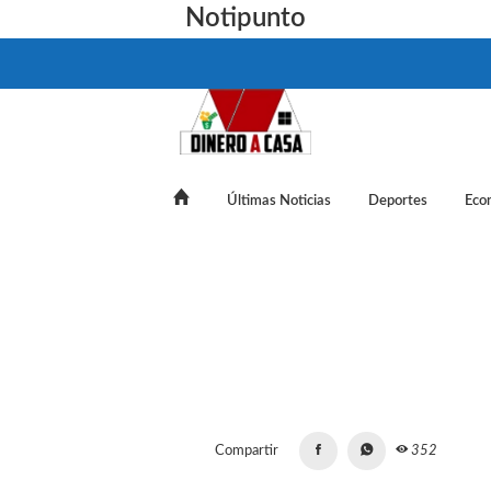
Notipunto
Últimas Noticias
Deportes
Eco
iral cumbiero que llena teatros y hasta llegó a Messi con sus ca
Compartir
352