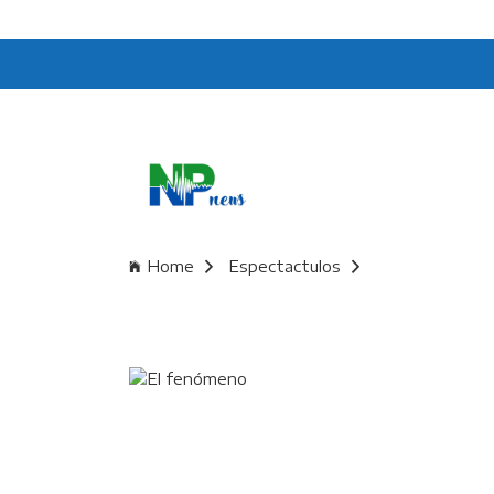
Home
Espectactulos
El fenómeno "Un Poco de Ruido": un streaming v